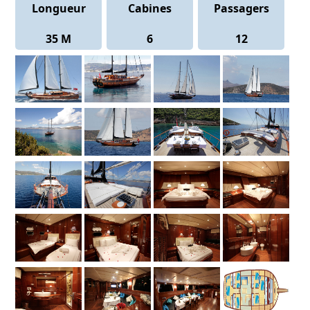
Longueur
Cabines
Passagers
35 M
6
12