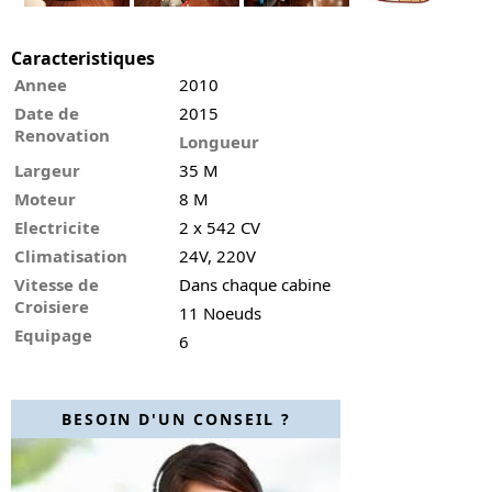
Caracteristiques
Annee
2010
Date de
2015
Renovation
Longueur
Largeur
35 M
Moteur
8 M
Electricite
2 x 542 CV
Climatisation
24V, 220V
Vitesse de
Dans chaque cabine
Croisiere
11 Noeuds
Equipage
6
BESOIN D'UN CONSEIL ?