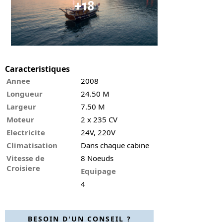
+18
Caracteristiques
Annee
2008
Longueur
24.50 M
Largeur
7.50 M
Moteur
2 x 235 CV
Electricite
24V, 220V
Climatisation
Dans chaque cabine
Vitesse de
8 Noeuds
Croisiere
Equipage
4
BESOIN D'UN CONSEIL ?